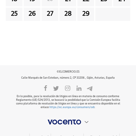
25
26
27
28
29
©ELCOMERCIO.ES
Calle Marqués de San Esteban, número 2, CP 33206 , Gijón, Asturias, España
En lo posible, para la resolución de litigios en línea en materia de consumo conforme
Reglamento (UE) 524/2013, se buscará la posibilidad que la Comisión Europea facilita
como plataforma de resolución de litigios en línea y que se encuentra disponible en el
enlace
https://ec.europa.eu/consumers/odr
.