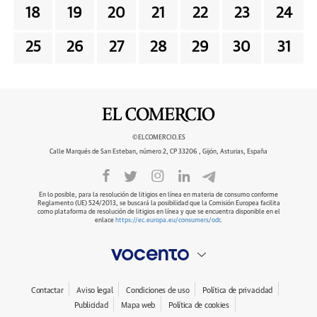
18
19
20
21
22
23
24
25
26
27
28
29
30
31
©ELCOMERCIO.ES
Calle Marqués de San Esteban, número 2, CP 33206 , Gijón, Asturias, España
En lo posible, para la resolución de litigios en línea en materia de consumo conforme
Reglamento (UE) 524/2013, se buscará la posibilidad que la Comisión Europea facilita
como plataforma de resolución de litigios en línea y que se encuentra disponible en el
enlace
https://ec.europa.eu/consumers/odr
.
Contactar
Aviso legal
Condiciones de uso
Política de privacidad
Publicidad
Mapa web
Política de cookies