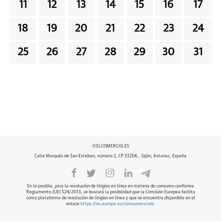
11
12
13
14
15
16
17
18
19
20
21
22
23
24
25
26
27
28
29
30
31
©ELCOMERCIO.ES
Calle Marqués de San Esteban, número 2, CP 33206 , Gijón, Asturias, España
En lo posible, para la resolución de litigios en línea en materia de consumo conforme
Reglamento (UE) 524/2013, se buscará la posibilidad que la Comisión Europea facilita
como plataforma de resolución de litigios en línea y que se encuentra disponible en el
enlace
https://ec.europa.eu/consumers/odr
.