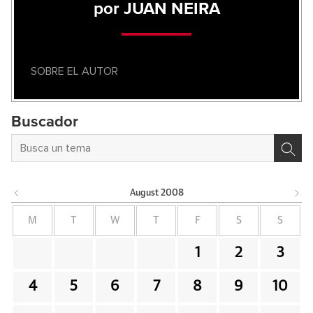
por JUAN NEIRA
SOBRE EL AUTOR
Buscador
August
2008
M
T
W
T
F
S
S
1
2
3
4
5
6
7
8
9
10