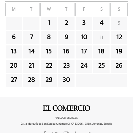
M
T
W
T
F
S
S
1
2
3
4
5
6
7
8
9
10
12
11
13
14
15
16
17
18
19
20
21
22
23
24
25
26
27
28
29
30
©ELCOMERCIO.ES
Calle Marqués de San Esteban, número 2, CP 33206 , Gijón, Asturias, España