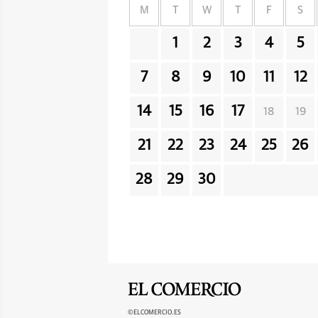
M
T
W
T
F
S
1
2
3
4
5
7
8
9
10
11
12
14
15
16
17
18
19
21
22
23
24
25
26
28
29
30
©ELCOMERCIO.ES