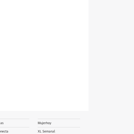
ias
Mujerhoy
onecta
XL Semanal