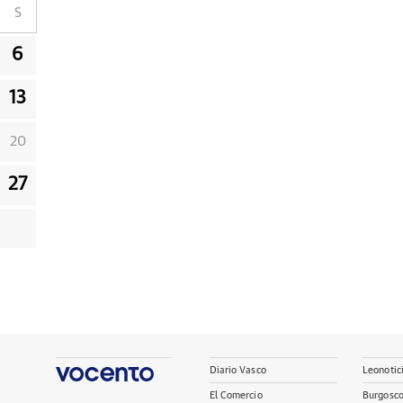
S
6
13
20
27
Diario Vasco
Leonotic
El Comercio
Burgosc