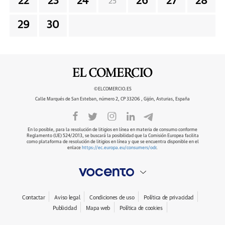
22
23
24
26
27
28
25
29
30
©ELCOMERCIO.ES
Calle Marqués de San Esteban, número 2, CP 33206 , Gijón, Asturias, España
En lo posible, para la resolución de litigios en línea en materia de consumo conforme
Reglamento (UE) 524/2013, se buscará la posibilidad que la Comisión Europea facilita
como plataforma de resolución de litigios en línea y que se encuentra disponible en el
enlace
https://ec.europa.eu/consumers/odr
.
Contactar
Aviso legal
Condiciones de uso
Política de privacidad
Publicidad
Mapa web
Política de cookies