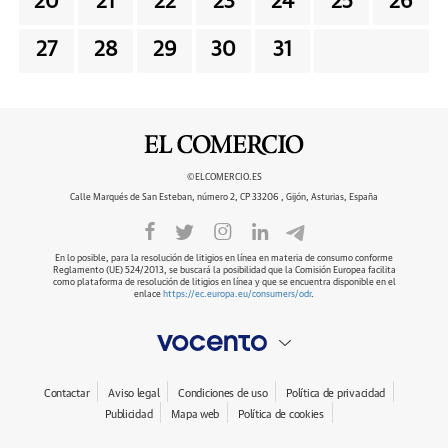
20
21
22
23
24
25
26
27
28
29
30
31
©ELCOMERCIO.ES
Calle Marqués de San Esteban, número 2, CP 33206 , Gijón, Asturias, España
En lo posible, para la resolución de litigios en línea en materia de consumo conforme
Reglamento (UE) 524/2013, se buscará la posibilidad que la Comisión Europea facilita
como plataforma de resolución de litigios en línea y que se encuentra disponible en el
enlace
https://ec.europa.eu/consumers/odr
.
Contactar
Aviso legal
Condiciones de uso
Política de privacidad
Publicidad
Mapa web
Política de cookies