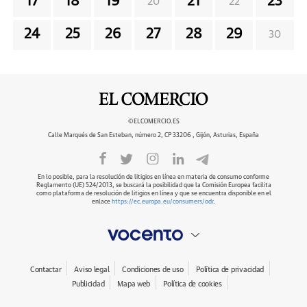
17
18
19
21
23
20
22
24
25
26
27
28
29
30
©ELCOMERCIO.ES
Calle Marqués de San Esteban, número 2, CP 33206 , Gijón, Asturias, España
En lo posible, para la resolución de litigios en línea en materia de consumo conforme
Reglamento (UE) 524/2013, se buscará la posibilidad que la Comisión Europea facilita
como plataforma de resolución de litigios en línea y que se encuentra disponible en el
enlace
https://ec.europa.eu/consumers/odr
.
Contactar
Aviso legal
Condiciones de uso
Política de privacidad
Publicidad
Mapa web
Política de cookies