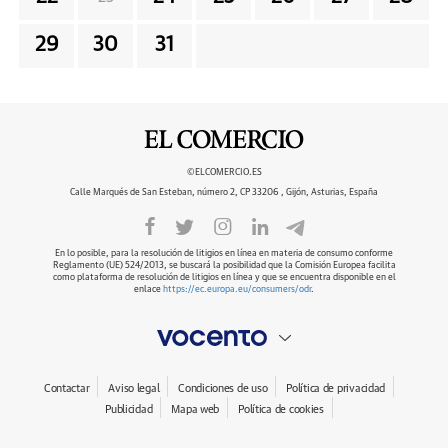
29
30
31
©ELCOMERCIO.ES
Calle Marqués de San Esteban, número 2, CP 33206 , Gijón, Asturias, España
En lo posible, para la resolución de litigios en línea en materia de consumo conforme
Reglamento (UE) 524/2013, se buscará la posibilidad que la Comisión Europea facilita
como plataforma de resolución de litigios en línea y que se encuentra disponible en el
enlace
https://ec.europa.eu/consumers/odr
.
Contactar
Aviso legal
Condiciones de uso
Política de privacidad
Publicidad
Mapa web
Política de cookies