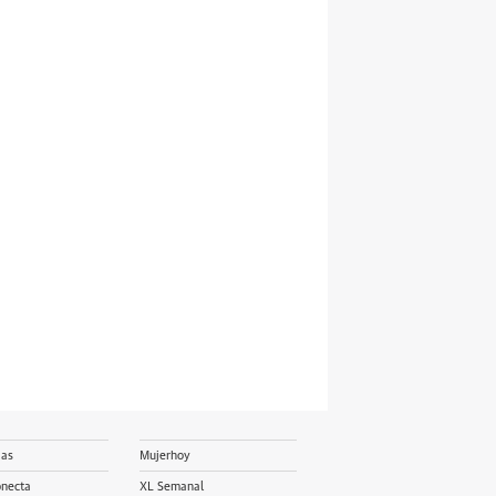
ias
Mujerhoy
onecta
XL Semanal