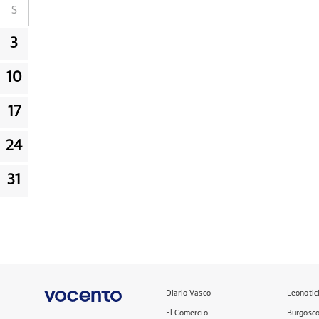
S
3
10
17
24
31
Diario Vasco
Leonotic
El Comercio
Burgosc