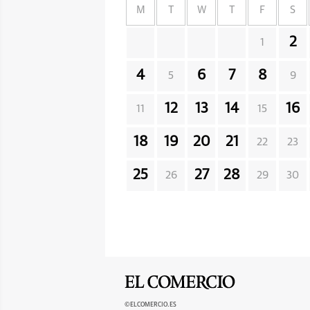
M
T
W
T
F
S
2
1
4
6
7
8
5
9
12
13
14
16
11
15
18
19
20
21
22
23
25
27
28
26
29
30
©ELCOMERCIO.ES