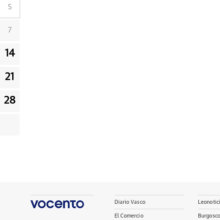
S
7
14
21
28
Diario Vasco
Leonotic
El Comercio
Burgosc