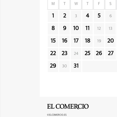
M
T
W
T
F
S
1
2
4
5
3
6
8
9
10
11
12
13
15
16
17
18
20
19
22
23
25
26
27
24
29
31
30
©ELCOMERCIO.ES