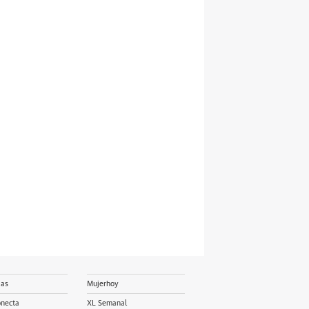
ias
Mujerhoy
onecta
XL Semanal