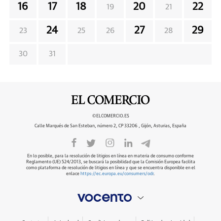
16
17
18
20
22
19
21
24
27
29
23
25
26
28
30
31
©ELCOMERCIO.ES
Calle Marqués de San Esteban, número 2, CP 33206 , Gijón, Asturias, España
En lo posible, para la resolución de litigios en línea en materia de consumo conforme
Reglamento (UE) 524/2013, se buscará la posibilidad que la Comisión Europea facilita
como plataforma de resolución de litigios en línea y que se encuentra disponible en el
enlace
https://ec.europa.eu/consumers/odr
.