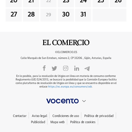
20
21
23
24
25
26
22
27
28
30
31
29
©ELCOMERCIO.ES
Calle Marqués de San Esteban, número 2, CP 33206 , Gijón, Asturias, España
En lo posible, para la resolución de litigios en línea en materia de consumo conforme
Reglamento (UE) 524/2013, se buscará la posibilidad que la Comisión Europea facilita
como plataforma de resolución de litigios en línea y que se encuentra disponible en el
enlace
https://ec.europa.eu/consumers/odr
.
Contactar
Aviso legal
Condiciones de uso
Política de privacidad
Publicidad
Mapa web
Política de cookies