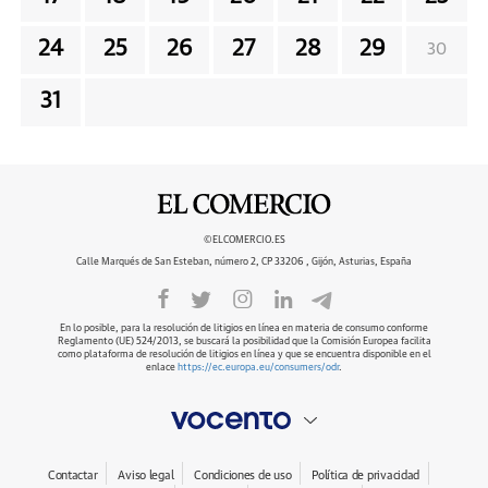
24
25
26
27
28
29
30
31
©ELCOMERCIO.ES
Calle Marqués de San Esteban, número 2, CP 33206 , Gijón, Asturias, España
En lo posible, para la resolución de litigios en línea en materia de consumo conforme
Reglamento (UE) 524/2013, se buscará la posibilidad que la Comisión Europea facilita
como plataforma de resolución de litigios en línea y que se encuentra disponible en el
enlace
https://ec.europa.eu/consumers/odr
.
Contactar
Aviso legal
Condiciones de uso
Política de privacidad