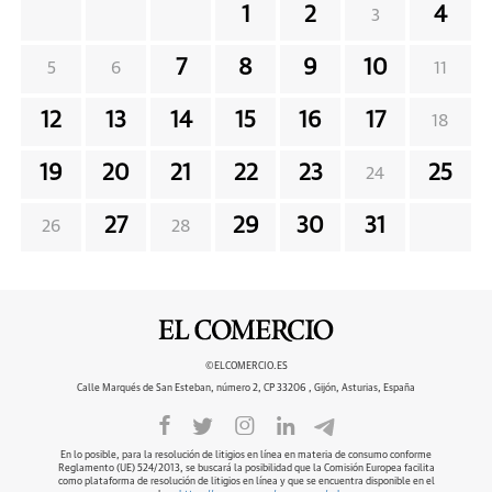
1
2
4
3
7
8
9
10
5
6
11
12
13
14
15
16
17
18
19
20
21
22
23
25
24
27
29
30
31
26
28
©ELCOMERCIO.ES
Calle Marqués de San Esteban, número 2, CP 33206 , Gijón, Asturias, España
En lo posible, para la resolución de litigios en línea en materia de consumo conforme
Reglamento (UE) 524/2013, se buscará la posibilidad que la Comisión Europea facilita
como plataforma de resolución de litigios en línea y que se encuentra disponible en el