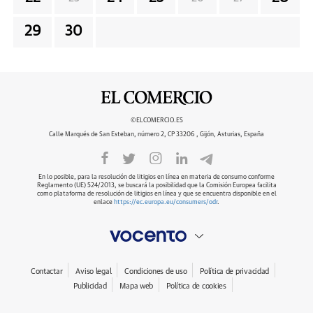
29
30
©ELCOMERCIO.ES
Calle Marqués de San Esteban, número 2, CP 33206 , Gijón, Asturias, España
En lo posible, para la resolución de litigios en línea en materia de consumo conforme
Reglamento (UE) 524/2013, se buscará la posibilidad que la Comisión Europea facilita
como plataforma de resolución de litigios en línea y que se encuentra disponible en el
enlace
https://ec.europa.eu/consumers/odr
.
Contactar
Aviso legal
Condiciones de uso
Política de privacidad
Publicidad
Mapa web
Política de cookies