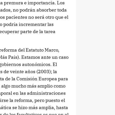
sma premura e importancia. Los
ados, no podrán absorber toda
los pacientes no será otro que el
do podría incrementar las
ecuperar parte de la tarea
 reforma del Estatuto Marco,
Más País). Estamos ante un caso
s gobiernos autonómicos. El
s de veinte años (2003); la
ta de la Comisión Europea para
ra algo mucho más amplio como
mporal en las administraciones
rse la reforma, pero puesto el
tica se hizo más amplia, hasta
s de los facultativos es que en el