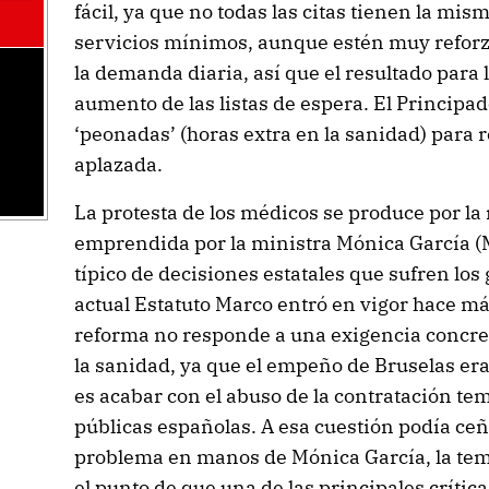
fácil, ya que no todas las citas tienen la mi
servicios mínimos, aunque estén muy reforz
la demanda diaria, así que el resultado para 
aumento de las listas de espera. El Principa
‘peonadas’ (horas extra en la sanidad) para r
aplazada.
La protesta de los médicos se produce por la
emprendida por la ministra Mónica García (
típico de decisiones estatales que sufren lo
actual Estatuto Marco entró en vigor hace má
reforma no responde a una exigencia concre
la sanidad, ya que el empeño de Bruselas e
es acabar con el abuso de la contratación te
públicas españolas. A esa cuestión podía ceñi
problema en manos de Mónica García, la temá
el punto de que una de las principales crítica