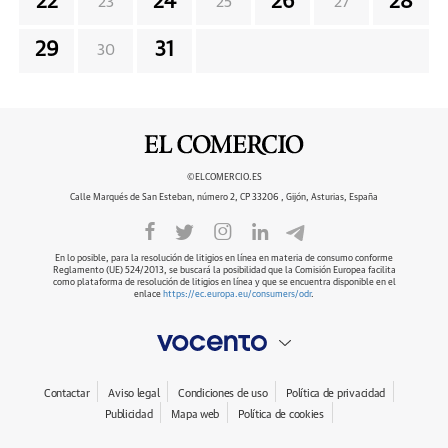
22
24
26
28
23
25
27
29
31
30
©ELCOMERCIO.ES
Calle Marqués de San Esteban, número 2, CP 33206 , Gijón, Asturias, España
En lo posible, para la resolución de litigios en línea en materia de consumo conforme
Reglamento (UE) 524/2013, se buscará la posibilidad que la Comisión Europea facilita
como plataforma de resolución de litigios en línea y que se encuentra disponible en el
enlace
https://ec.europa.eu/consumers/odr
.
Contactar
Aviso legal
Condiciones de uso
Política de privacidad
Publicidad
Mapa web
Política de cookies