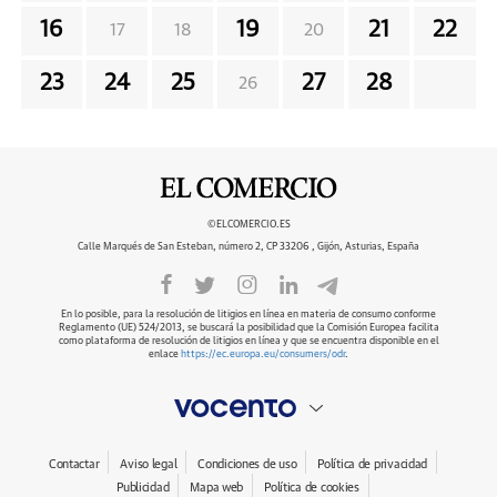
16
19
21
22
17
18
20
23
24
25
27
28
26
©ELCOMERCIO.ES
Calle Marqués de San Esteban, número 2, CP 33206 , Gijón, Asturias, España
En lo posible, para la resolución de litigios en línea en materia de consumo conforme
Reglamento (UE) 524/2013, se buscará la posibilidad que la Comisión Europea facilita
como plataforma de resolución de litigios en línea y que se encuentra disponible en el
enlace
https://ec.europa.eu/consumers/odr
.
Contactar
Aviso legal
Condiciones de uso
Política de privacidad
Publicidad
Mapa web
Política de cookies