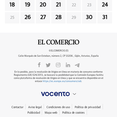
18
19
20
21
24
22
23
26
27
28
30
31
25
29
©ELCOMERCIO.ES
Calle Marqués de San Esteban, número 2, CP 33206 , Gijón, Asturias, España
En lo posible, para la resolución de litigios en línea en materia de consumo conforme
Reglamento (UE) 524/2013, se buscará la posibilidad que la Comisión Europea facilita
como plataforma de resolución de litigios en línea y que se encuentra disponible en el
enlace
https://ec.europa.eu/consumers/odr
.
Contactar
Aviso legal
Condiciones de uso
Política de privacidad
Publicidad
Mapa web
Política de cookies