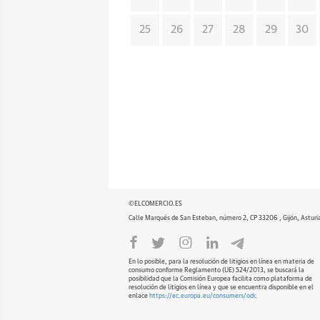
25
26
27
28
29
30
©ELCOMERCIO.ES
Calle Marqués de San Esteban, número 2, CP 33206 , Gijón, Asturi
En lo posible, para la resolución de litigios en línea en materia de
consumo conforme Reglamento (UE) 524/2013, se buscará la
posibilidad que la Comisión Europea facilita como plataforma de
resolución de litigios en línea y que se encuentra disponible en el
enlace
https://ec.europa.eu/consumers/odr
.