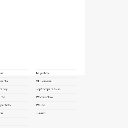
ias
Mujerhoy
onecta
XL Semanal
cahoy
TopComparativas
ante
WomenNow
partido
Welife
ón
Turium