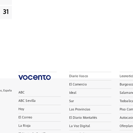
31
Diario Vasco
Leonotic
El Comercio
Burgosc
as, España
ABC
Ideal
Salaman
ABC Sevilla
Sur
Todoalic
Hoy
Las Provincias
Piso Com
El Correo
El Diario Montañés
Autocasi
La Rioja
La Voz Digital
Oferplan