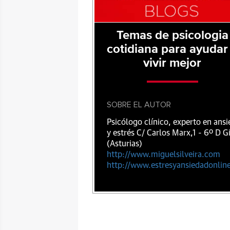
Temas de psicologia
cotidiana para ayudar
vivir mejor
SOBRE EL AUTOR
Psicólogo clínico, experto en ans
y estrés C/ Carlos Marx,1 - 6º D G
(Asturias)
http://www.miguelsilveira.com
http://www.estresyansiedadonlin