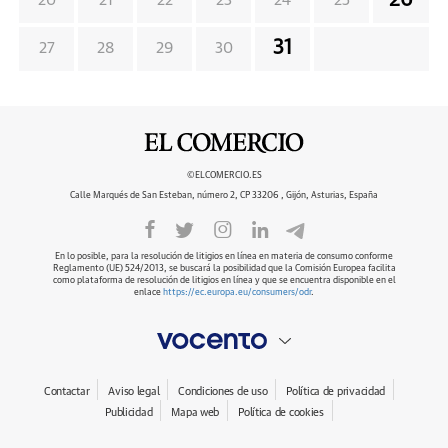
26
20
21
22
23
24
25
31
27
28
29
30
©ELCOMERCIO.ES
Calle Marqués de San Esteban, número 2, CP 33206 , Gijón, Asturias, España
En lo posible, para la resolución de litigios en línea en materia de consumo conforme
Reglamento (UE) 524/2013, se buscará la posibilidad que la Comisión Europea facilita
como plataforma de resolución de litigios en línea y que se encuentra disponible en el
enlace
https://ec.europa.eu/consumers/odr
.
Contactar
Aviso legal
Condiciones de uso
Política de privacidad
Publicidad
Mapa web
Política de cookies