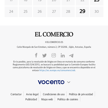
23
17
18
19
20
21
22
29
24
25
26
27
28
30
©ELCOMERCIO.ES
Calle Marqués de San Esteban, número 2, CP 33206 , Gijón, Asturias, España
En lo posible, para la resolución de litigios en línea en materia de consumo conforme
Reglamento (UE) 524/2013, se buscará la posibilidad que la Comisión Europea facilita
como plataforma de resolución de litigios en línea y que se encuentra disponible en el
enlace
https://ec.europa.eu/consumers/odr
.
Contactar
Aviso legal
Condiciones de uso
Política de privacidad
Publicidad
Mapa web
Política de cookies