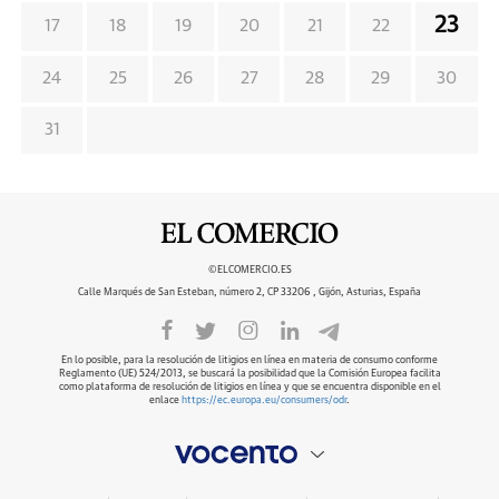
23
17
18
19
20
21
22
24
25
26
27
28
29
30
31
©ELCOMERCIO.ES
Calle Marqués de San Esteban, número 2, CP 33206 , Gijón, Asturias, España
En lo posible, para la resolución de litigios en línea en materia de consumo conforme
Reglamento (UE) 524/2013, se buscará la posibilidad que la Comisión Europea facilita
como plataforma de resolución de litigios en línea y que se encuentra disponible en el
enlace
https://ec.europa.eu/consumers/odr
.