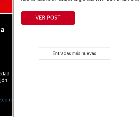
VER POST
 a
Entradas más nuevas
iedad
ijón
e.com