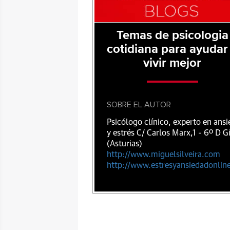
Temas de psicologia
cotidiana para ayudar
vivir mejor
SOBRE EL AUTOR
Psicólogo clínico, experto en ans
y estrés C/ Carlos Marx,1 - 6º D G
(Asturias)
http://www.miguelsilveira.com
http://www.estresyansiedadonlin