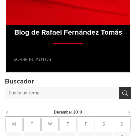
Blog de Rafael Fernández Tomás
SOBRE EL AUTOR
Buscador
December
2019
M
T
W
T
F
S
S