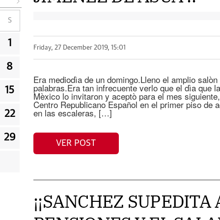
S
1
Friday, 27 December 2019, 15:01
8
Era mediodìa de un domingo.Lleno el amplio salòn
palabras.Era tan infrecuente verlo que el dìa que 
15
Mèxico lo invitaron y aceptò para el mes siguiente
Centro Republicano Español en el primer piso de a
en las escaleras, […]
22
29
VER POST
¡¡SANCHEZ SUPEDITA 