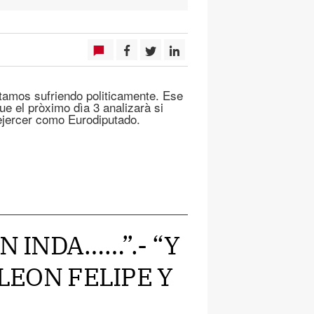
tamos sufriendo politicamente. Ese
ue el pròximo dìa 3 analizarà si
e ejercer como Eurodiputado.
N INDA……”.- “Y
 LEON FELIPE Y