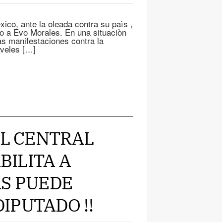
ico, ante la oleada contra su paìs ,
do a Evo Morales. En una situaciòn
las manifestaciones contra la
veles […]
AL CENTRAL
BILITA A
AS PUEDE
IPUTADO !!