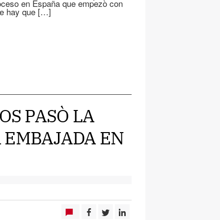
roceso en España que empezò con
ue hay que […]
NOS PASÒ LA
 EMBAJADA EN