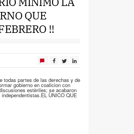
RIO MINIMO LA
ERNO QUE
FEBRERO !!
 todas partes de las derechas y de
ormar gobierno en coalicion con
iscusiones estèriles; se acabaron
os independentistas.EL ÙNICO QUE