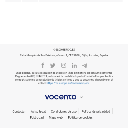
©ELCOMERCIO.ES
Calle Marqués de San Esteban, número 2, CP 33206 , Gijón, Asturias, España
En lo posible, para la resolución de litigios en línea en materia de consumo conforme
Reglamento (UE) 524/2013, se buscará la posibilidad que la Comisión Europea facilita
como plataforma de resolución de litigios en línea y que se encuentra disponible en el
enlace
https://ec.europa.eu/consumers/odr
.
Contactar
Aviso legal
Condiciones de uso
Política de privacidad
Publicidad
Mapa web
Política de cookies