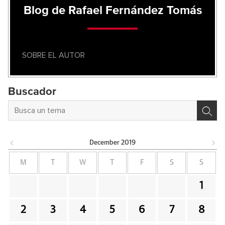
Blog de Rafael Fernández Tomás
SOBRE EL AUTOR
Buscador
December
2019
M
T
W
T
F
S
S
1
2
3
4
5
6
7
8