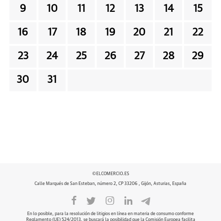
9
10
11
12
13
14
15
16
17
18
19
20
21
22
23
24
25
26
27
28
29
30
31
©ELCOMERCIO.ES
Calle Marqués de San Esteban, número 2, CP 33206 , Gijón, Asturias, España
En lo posible, para la resolución de litigios en línea en materia de consumo conforme
Reglamento (UE) 524/2013, se buscará la posibilidad que la Comisión Europea facilita