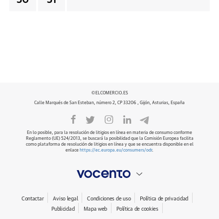
30
31
©ELCOMERCIO.ES
Calle Marqués de San Esteban, número 2, CP 33206 , Gijón, Asturias, España
En lo posible, para la resolución de litigios en línea en materia de consumo conforme
Reglamento (UE) 524/2013, se buscará la posibilidad que la Comisión Europea facilita
como plataforma de resolución de litigios en línea y que se encuentra disponible en el
enlace
https://ec.europa.eu/consumers/odr
.
Contactar
Aviso legal
Condiciones de uso
Política de privacidad
Publicidad
Mapa web
Política de cookies