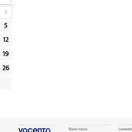
S
5
12
19
26
Diario Vasco
Leonotic