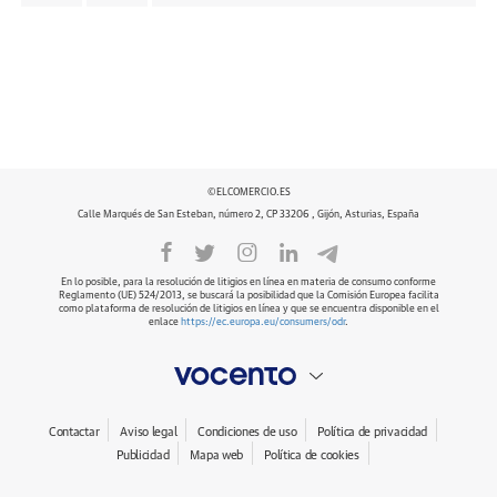
©ELCOMERCIO.ES
Calle Marqués de San Esteban, número 2, CP 33206 , Gijón, Asturias, España
En lo posible, para la resolución de litigios en línea en materia de consumo conforme
Reglamento (UE) 524/2013, se buscará la posibilidad que la Comisión Europea facilita
como plataforma de resolución de litigios en línea y que se encuentra disponible en el
enlace
https://ec.europa.eu/consumers/odr
.
Contactar
Aviso legal
Condiciones de uso
Política de privacidad
Publicidad
Mapa web
Política de cookies