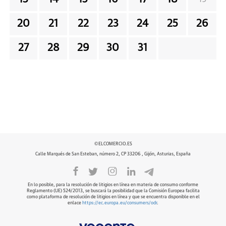
20
21
22
23
24
25
26
27
28
29
30
31
©ELCOMERCIO.ES
Calle Marqués de San Esteban, número 2, CP 33206 , Gijón, Asturias, España
En lo posible, para la resolución de litigios en línea en materia de consumo conforme
Reglamento (UE) 524/2013, se buscará la posibilidad que la Comisión Europea facilita
como plataforma de resolución de litigios en línea y que se encuentra disponible en el
enlace
https://ec.europa.eu/consumers/odr
.