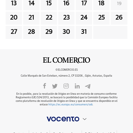
13
14
15
16
17
18
19
20
21
22
23
24
25
26
27
28
29
30
31
©ELCOMERCIO.ES
Calle Marqués de San Esteban, número 2, CP 33206 , Gijón, Asturias, España
En lo posible, para la resolución de litigios en línea en materia de consumo conforme
Reglamento (UE) 524/2013, se buscará la posibilidad que la Comisión Europea facilita
como plataforma de resolución de litigios en línea y que se encuentra disponible en el
enlace
https://ec.europa.eu/consumers/odr
.