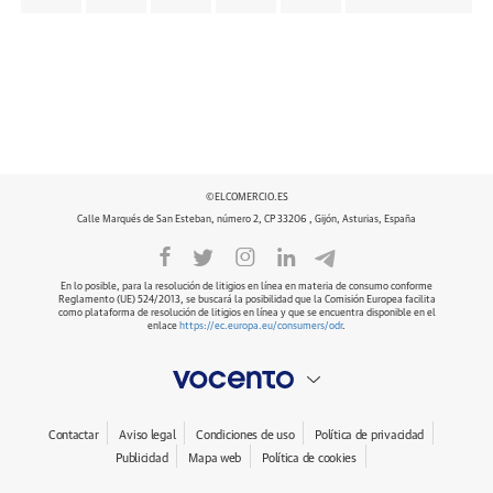
©ELCOMERCIO.ES
Calle Marqués de San Esteban, número 2, CP 33206 , Gijón, Asturias, España
En lo posible, para la resolución de litigios en línea en materia de consumo conforme
Reglamento (UE) 524/2013, se buscará la posibilidad que la Comisión Europea facilita
como plataforma de resolución de litigios en línea y que se encuentra disponible en el
enlace
https://ec.europa.eu/consumers/odr
.
Contactar
Aviso legal
Condiciones de uso
Política de privacidad
Publicidad
Mapa web
Política de cookies