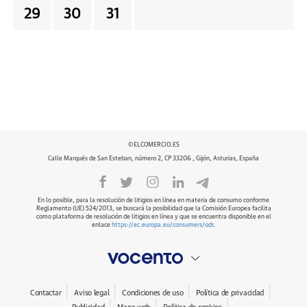
29
30
31
©ELCOMERCIO.ES
Calle Marqués de San Esteban, número 2, CP 33206 , Gijón, Asturias, España
En lo posible, para la resolución de litigios en línea en materia de consumo conforme
Reglamento (UE) 524/2013, se buscará la posibilidad que la Comisión Europea facilita
como plataforma de resolución de litigios en línea y que se encuentra disponible en el
enlace
https://ec.europa.eu/consumers/odr
.
Contactar
Aviso legal
Condiciones de uso
Política de privacidad