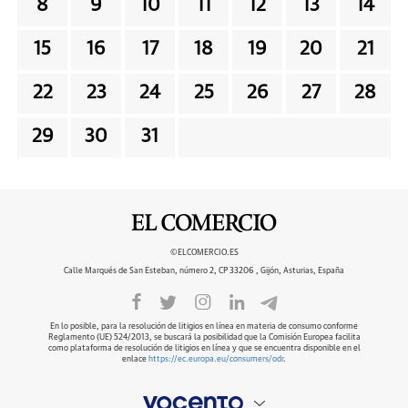
8
9
10
11
12
13
14
15
16
17
18
19
20
21
22
23
24
25
26
27
28
29
30
31
©ELCOMERCIO.ES
Calle Marqués de San Esteban, número 2, CP 33206 , Gijón, Asturias, España
En lo posible, para la resolución de litigios en línea en materia de consumo conforme
Reglamento (UE) 524/2013, se buscará la posibilidad que la Comisión Europea facilita
como plataforma de resolución de litigios en línea y que se encuentra disponible en el
enlace
https://ec.europa.eu/consumers/odr
.