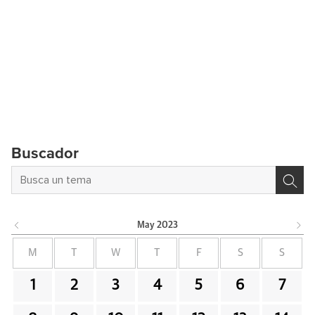
Buscador
May
2023
M
T
W
T
F
S
S
1
2
3
4
5
6
7