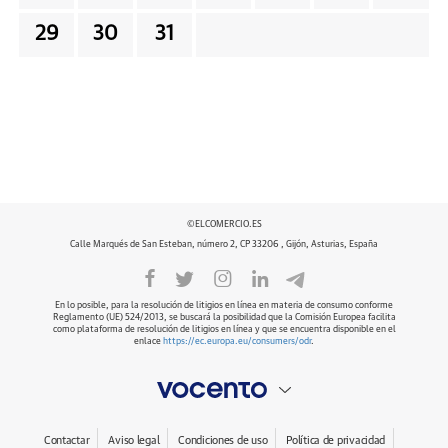
29
30
31
©ELCOMERCIO.ES
Calle Marqués de San Esteban, número 2, CP 33206 , Gijón, Asturias, España
En lo posible, para la resolución de litigios en línea en materia de consumo conforme
Reglamento (UE) 524/2013, se buscará la posibilidad que la Comisión Europea facilita
como plataforma de resolución de litigios en línea y que se encuentra disponible en el
enlace
https://ec.europa.eu/consumers/odr
.
Contactar
Aviso legal
Condiciones de uso
Política de privacidad