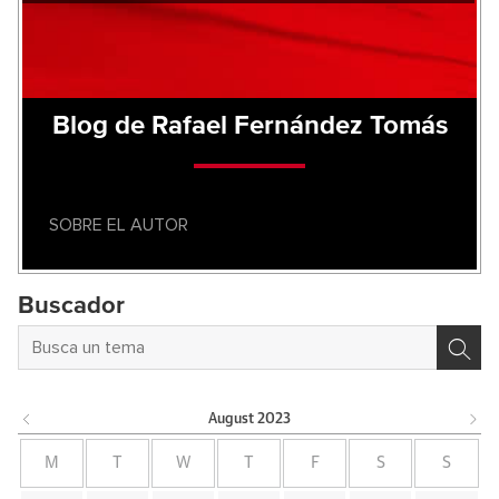
Blog de Rafael Fernández Tomás
SOBRE EL AUTOR
Buscador
August
2023
M
T
W
T
F
S
S