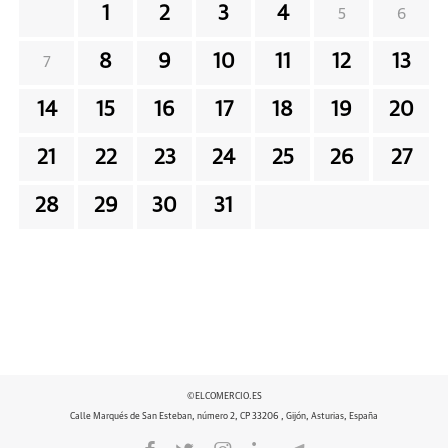
1
2
3
4
5
6
8
9
10
11
12
13
7
14
15
16
17
18
19
20
21
22
23
24
25
26
27
28
29
30
31
©ELCOMERCIO.ES
Calle Marqués de San Esteban, número 2, CP 33206 , Gijón, Asturias, España