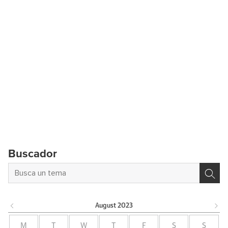
Buscador
August
2023
M
T
W
T
F
S
S