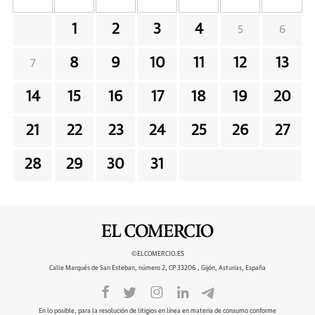
1
2
3
4
5
6
8
9
10
11
12
13
7
14
15
16
17
18
19
20
21
22
23
24
25
26
27
28
29
30
31
©ELCOMERCIO.ES
Calle Marqués de San Esteban, número 2, CP 33206 , Gijón, Asturias, España
En lo posible, para la resolución de litigios en línea en materia de consumo conforme