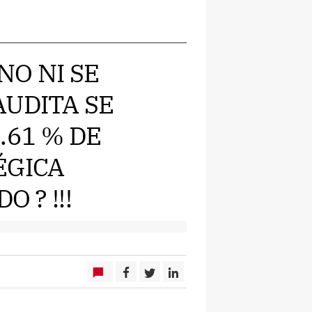
RNO NI SE
AUDITA SE
.61 % DE
ÉGICA
 ? !!!