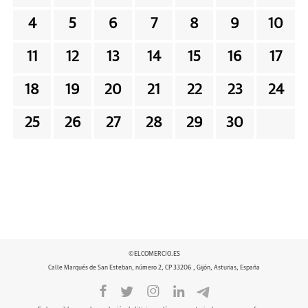
4
5
6
7
8
9
10
11
12
13
14
15
16
17
18
19
20
21
22
23
24
25
26
27
28
29
30
©ELCOMERCIO.ES
Calle Marqués de San Esteban, número 2, CP 33206 , Gijón, Asturias, España