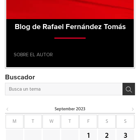
Blog de Rafael Fernández Tomás
SOBRE EL AUTOR
Buscador
September
2023
M
T
W
T
F
S
S
1
2
3