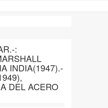
R.-:
MARSHALL
 INDIA(1947).-
949),
A DEL ACERO