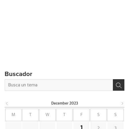
Buscador
December
2023
M
T
W
T
F
S
S
1
2
3