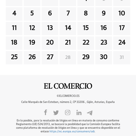
4
5
6
7
8
9
10
11
12
13
14
15
16
17
18
19
20
21
22
23
24
25
26
27
29
30
28
31
©ELCOMERCIO.ES
Calle Marqués de San Esteban, número 2, CP 33206 , Gijón, Asturias, España
En lo posible, para la resolución de litigios en línea en materia de consumo conforme
Reglamento (UE) 524/2013, se buscará la posibilidad que la Comisión Europea facilita
como plataforma de resolución de litigios en línea y que se encuentra disponible en el
enlace
https://ec.europa.eu/consumers/odr
.