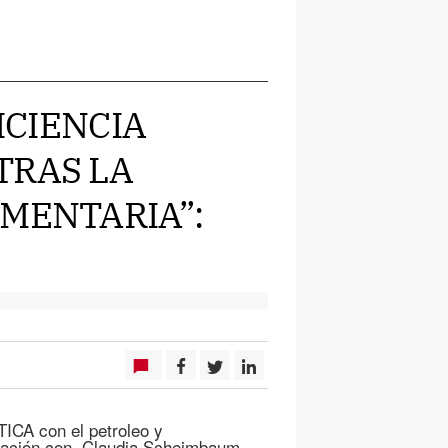
FICIENCIA
TRAS LA
IMENTARIA”:
CA con el petroleo y
ormación con Claudia Scheimbaum