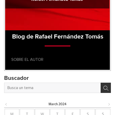
Blog de Rafael Fernández Tomás
SOBRE EL AUTOR
Buscador
March
2024
M
T
W
T
F
S
S