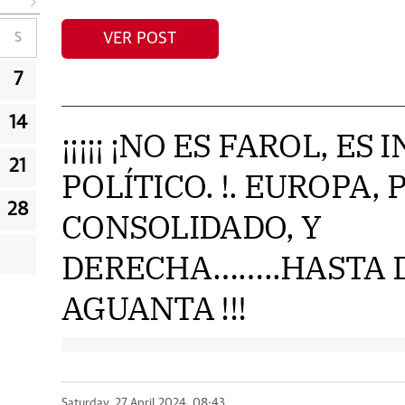
VER POST
S
7
14
¡¡¡¡¡ ¡NO ES FAROL, ES
21
POLÍTICO. !. EUROPA, 
28
CONSOLIDADO, Y
DERECHA……..HASTA 
AGUANTA !!!
Saturday, 27 April 2024, 08:43