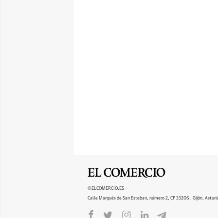
©ELCOMERCIO.ES
Calle Marqués de San Esteban, número 2, CP 33206 , Gijón, Asturi