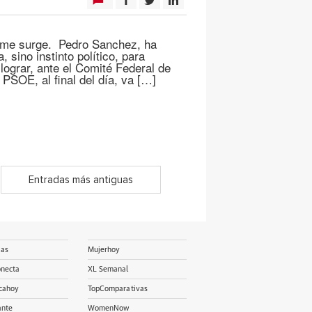
e me surge. Pedro Sanchez, ha
, sino instinto político, para
lograr, ante el Comité Federal de
 PSOE, al final del día, va […]
Entradas más antiguas
ias
Mujerhoy
onecta
XL Semanal
cahoy
TopComparativas
ante
WomenNow