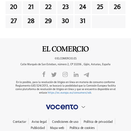
20
21
22
23
24
25
26
27
28
29
30
31
©ELCOMERCIO.ES
Calle Marqués de San Esteban, número 2, CP 33206 , Gijón, Asturias, España
En lo posible, para la resolución de litigios en línea en materia de consumo conforme
Reglamento (UE) 524/2013, se buscará la posibilidad que la Comisión Europea facilita
como plataforma de resolución de litigios en línea y que se encuentra disponible en el
enlace
https://ec.europa.eu/consumers/odr
.
Contactar
Aviso legal
Condiciones de uso
Política de privacidad
Publicidad
Mapa web
Política de cookies