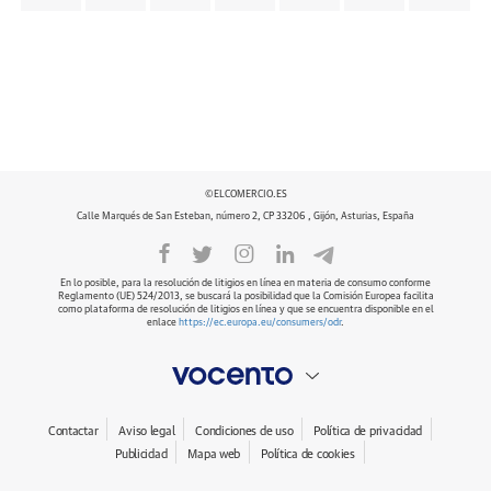
©ELCOMERCIO.ES
Calle Marqués de San Esteban, número 2, CP 33206 , Gijón, Asturias, España
En lo posible, para la resolución de litigios en línea en materia de consumo conforme
Reglamento (UE) 524/2013, se buscará la posibilidad que la Comisión Europea facilita
como plataforma de resolución de litigios en línea y que se encuentra disponible en el
enlace
https://ec.europa.eu/consumers/odr
.
Contactar
Aviso legal
Condiciones de uso
Política de privacidad
Publicidad
Mapa web
Política de cookies