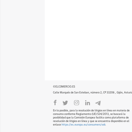
©ELCOMERCIO.ES
Calle Marqués de San Esteban, número 2, CP 33206 , Gijón, Asturi
En lo posible, para la resolución de litigios en línea en materia de
consumo conforme Reglamento (UE) 524/2013, se buscará la
posibilidad que la Comisión Europea facilita como plataforma de
resolución de litigios en línea y que se encuentra disponible en el
enlace
https://ec.europa.eu/consumers/odr
.