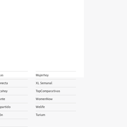
ias
Mujerhoy
onecta
XL Semanal
cahoy
TopComparativas
ante
WomenNow
partido
Welife
ón
Turium