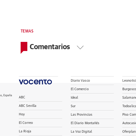
TEMAS
Comentarios
Diario Vasco
Leonotic
El Comercio
Burgosc
as, España
ABC
Ideal
Salaman
ABC Sevilla
Sur
Todoalic
Hoy
Las Provincias
Piso Com
El Correo
El Diario Montañés
Autocasi
La Rioja
La Voz Digital
Oferplan